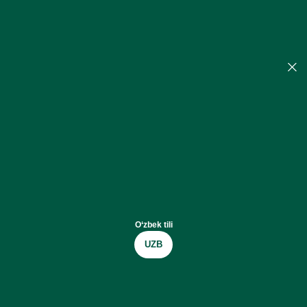
O‘zbek tili
UZB