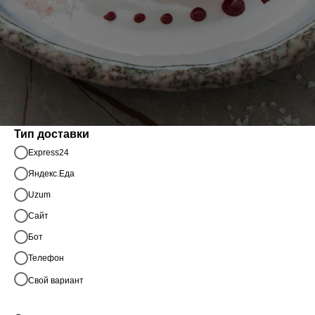
Тип доставки
Express24
Яндекс.Еда
Uzum
Cайт
Бот
Телефон
Свой вариант